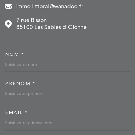
immo.littoral@wanadoo.fr
7 rue Bisson
85100
Les Sables d'Olonne
NOM *
TRAD_MELTEM_VOSCOOR
PRÉNOM *
EMAIL *