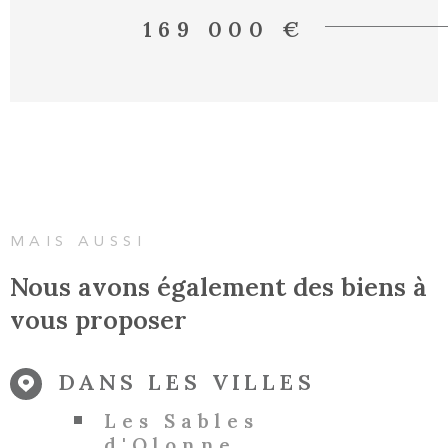
les risques auxquels ce bien est exposé sont
169 000 €
disponibles sur le site Géorisques : "
www.georisques.gouv.fr"
MAIS AUSSI
Nous avons également des biens à
vous proposer
DANS LES VILLES
Les Sables
d'Olonne