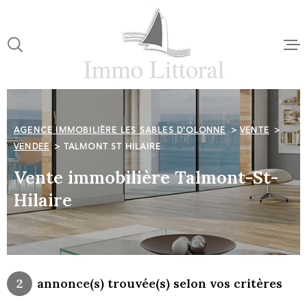
Aller
Aller
Aller
Aller
à
à
au
au
:
la
menu
contenu
VOTRE
recherche
principal
RECHERCHE
ACCUEI
TYPE
D'OFFRE
AGENCE IMMOBILIÈRE LES SABLES D'OLONNE
VENTE
ACHETER
NOTRE 
VENDEE
TALMONT ST HILAIRE
TYPE
Vente immobilière Talmont-St-
DE
TYPE DE BIEN
VENTES
BIEN
Hilaire
VILLE
LOCATI
CHAMPS
TEXTE
ESTIMA
2
annonce(s) trouvée(s) selon vos critères
CHAMPS
TEXTE