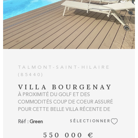
TALMONT-SAINT-HILAIRE
(85440)
VILLA BOURGENAY
À PROXIMITÉ DU GOLF ET DES
COMMODITÉS COUP DE COEUR ASSURÉ
POUR CETTE BELLE VILLA RÉCENTE DE
PLAIN PIED COMPRENANT : ENTRÉE PIÈCE
Réf :
Green
SÉLECTIONNER
DE VIE AVEC CUISINE AMÉNAGÉE ET
ÉQUIPÉE 3 CHAMBRES AVEC PLACARD
550 000 €