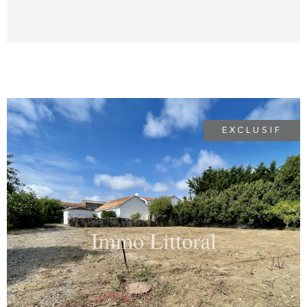
SALLE D’EAU 2ÈME WC AVEC LAVE-MAINS
ESPACE DÉTENTE TERRASSE AVEC STORE
BANNE ET PERGOLA PISCINE CHAUFFÉE
ET SÉCURISÉE GARAGE ET PARKINGS
L'ENSEMBLE SUR JARDIN CLOS ET
PAYSAGÉ DE 689M2 BELLES PRESTATIONS
Les informations sur les risques auxquels ce
bien est exposé sont disponibles sur le site
EXCLUSIF
Géorisques : "www.georisques.gouv.fr"
VOIR LE BIEN