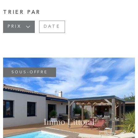
ALERTE
PLUS DE CRITÈRES
TRIER PAR
CHAMPS
RECHERCHER
TEXTE
BIENS 
PRIX
DATE
CHAMPS
TEXTE
CONTA
CHAMPS
TEXTE
SOUS-OFFRE
CHAMPS
TEXTE
RÉFÉRENCE
VOIR LE BIEN