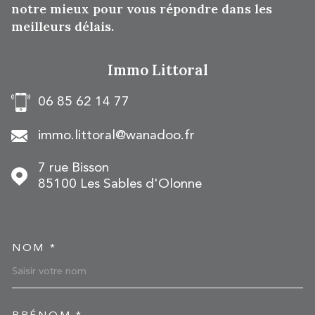
notre mieux pour vous répondre dans les
meilleurs délais.
Immo Littoral
06 85 62 14 77
immo.littoral@wanadoo.fr
7 rue Bisson
85100
Les Sables d'Olonne
NOM *
TRAD_MELTEM_VOSCOOR