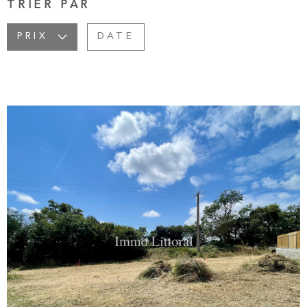
ALERTE
TRIER PAR
PLUS DE CRITÈRES
CHAMPS
PRIX
DATE
RECHERCHER
TEXTE
BIENS 
CHAMPS
TEXTE
CONTA
CHAMPS
TEXTE
CHAMPS
TEXTE
RÉFÉRENCE
VOIR LE BIEN