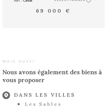
Réf :
César
SÉLECTIONNER
est exposé sont disponibles sur le site
Géorisques : " www.georisques.gouv.fr"
69 000 €
MAIS AUSSI
Nous avons également des biens à
vous proposer
DANS LES VILLES
Les Sables