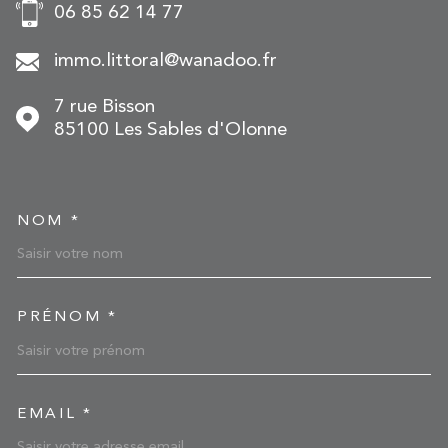
06 85 62 14 77
immo.littoral@wanadoo.fr
7 rue Bisson
85100
Les Sables d'Olonne
NOM *
TRAD_MELTEM_VOSCOOR
PRÉNOM *
EMAIL *