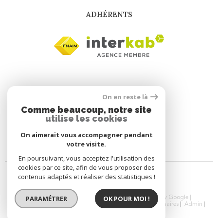
ADHÉRENTS
On en reste là
Comme beaucoup, notre site
utilise les cookies
On aimerait vous accompagner pendant
votre visite.
En poursuivant, vous acceptez l'utilisation des
cookies par ce site, afin de vous proposer des
contenus adaptés et réaliser des statistiques !
PARAMÉTRER
OK POUR MOI !
© 2026 | Tous droits réservés | Traduction powered by Google |
Nos Honoraires
Plan Du Site
Mentions Légales
Partenaires
Admin
Politique RGPD
Cookies