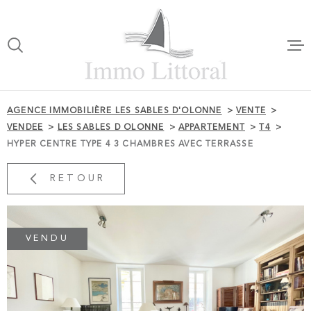
Aller
Aller
Aller
Aller
à
à
au
au
:
la
menu
contenu
VOTRE
recherche
principal
RECHERCHE
ACCUEI
AGENCE IMMOBILIÈRE LES SABLES D'OLONNE
VENTE
TYPE
VENDEE
LES SABLES D OLONNE
APPARTEMENT
T4
D'OFFRE
ACHETER
NOTRE 
HYPER CENTRE TYPE 4 3 CHAMBRES AVEC TERRASSE
TYPE
DE
RETOUR
TYPE DE BIEN
VENTES
BIEN
VILLE
LOCATI
VENDU
CHAMPS
TEXTE
ESTIMA