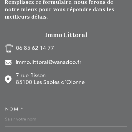
Remplissez ce formulaire, nous ferons de
notre mieux pour vous répondre dans les
meilleurs délais.
Immo Littoral
06 85 62 14 77
immo.littoral@wanadoo.fr
7 rue Bisson
85100
Les Sables d'Olonne
NOM *
TRAD_MELTEM_VOSCOOR