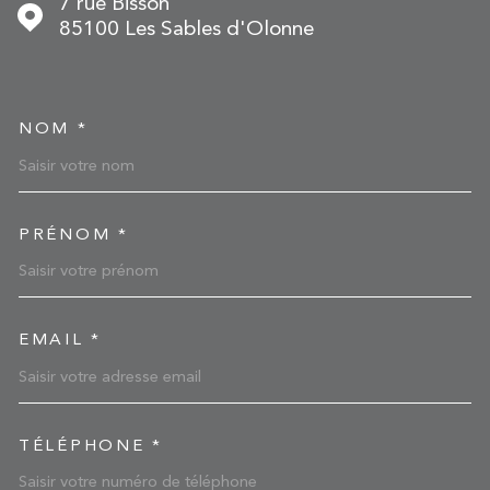
7 rue Bisson
85100
Les Sables d'Olonne
NOM *
TRAD_MELTEM_VOSCOOR
PRÉNOM *
EMAIL *
TÉLÉPHONE *