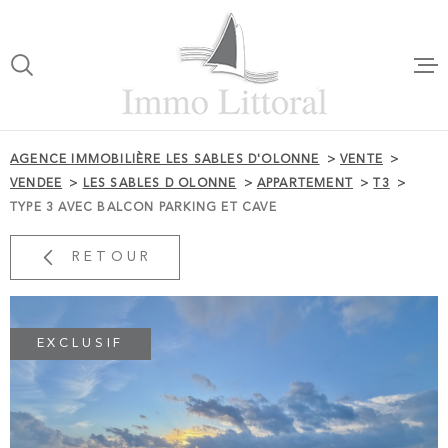
Aller
Aller
Aller
Aller
à
à
au
au
:
la
menu
contenu
VOTRE
recherche
principal
RECHERCHE
ACCUEI
AGENCE IMMOBILIÈRE LES SABLES D'OLONNE
VENTE
TYPE
VENDEE
LES SABLES D OLONNE
APPARTEMENT
T3
D'OFFRE
ACHETER
NOTRE 
TYPE 3 AVEC BALCON PARKING ET CAVE
TYPE
DE
RETOUR
TYPE DE BIEN
VENTES
BIEN
VILLE
LOCATI
EXCLUSIF
CHAMPS
TEXTE
ESTIMA