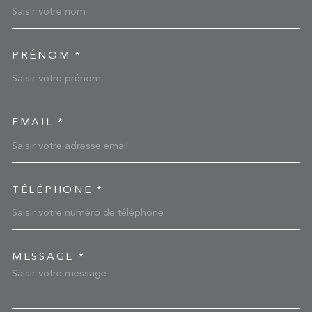
PRÉNOM *
EMAIL *
TÉLÉPHONE *
MESSAGE *
TRAD_MELTEM_VOREDEM