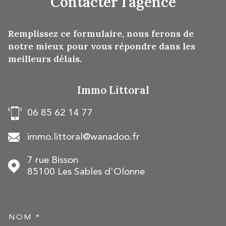
Contacter
l'agence
Remplissez ce formulaire, nous ferons de
notre mieux pour vous répondre dans les
meilleurs délais.
Immo Littoral
06 85 62 14 77
immo.littoral@wanadoo.fr
7 rue Bisson
85100
Les Sables d'Olonne
NOM *
TRAD_MELTEM_VOSCOOR